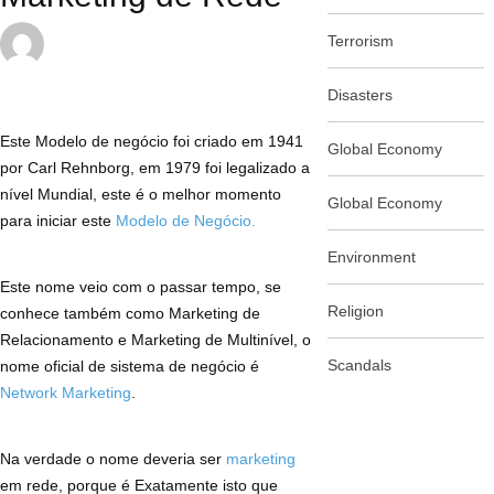
Terrorism
maio 25, 2020 @ 5:50 pm
by
Rafael Rosa
in
Coach
,
Marketing de Rede
Disasters
1 Comment
Este Modelo de negócio foi criado em 1941
Global Economy
por Carl Rehnborg, em 1979 foi legalizado a
nível Mundial, este é o melhor momento
Global Economy
para iniciar este
Modelo de Negócio.
Environment
Este nome veio com o passar tempo, se
Religion
conhece também como Marketing de
Relacionamento e Marketing de Multinível, o
Scandals
nome oficial de sistema de negócio é
Network Marketing
.
Na verdade o nome deveria ser
marketing
em rede, porque é Exatamente isto que